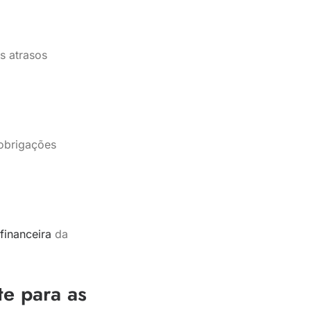
s atrasos
 obrigações
financeira
da
te para as