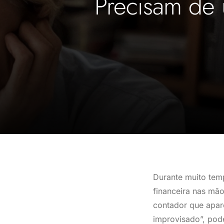
Precisam de 
Durante muito te
financeira nas mã
contador que apar
improvisado”, pode