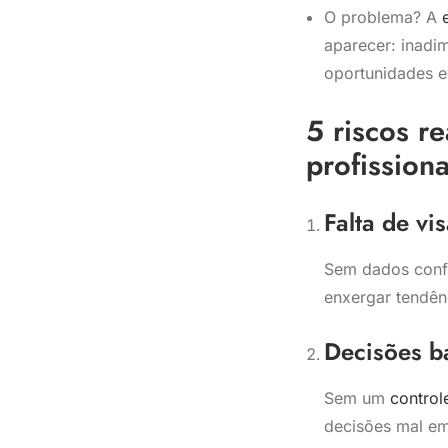
O problema? A
aparecer: inadim
oportunidades e
5 riscos r
profissiona
Falta de vi
Sem dados confi
enxergar tendên
Decisões b
Sem um
control
decisões mal em