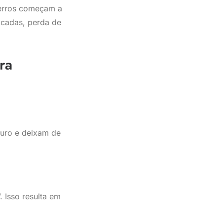
 erros começam a
vocadas, perda de
ra
curo e deixam de
 Isso resulta em