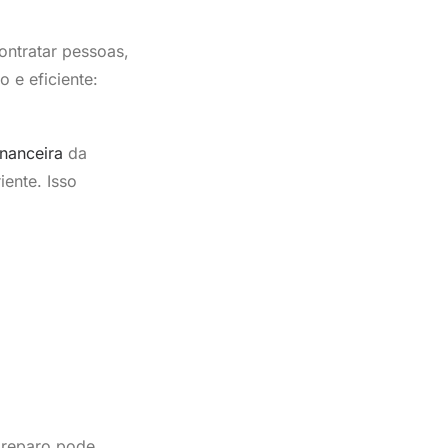
ontratar pessoas,
 e eficiente:
inanceira
da
ente. Isso
preparo pode