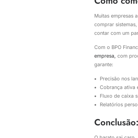
Como come
Muitas empresas ac
comprar sistemas, 
contar com um par
Com o BPO Finance
empresa,
com proc
garante:
Precisão nos la
Cobrança ativa
Fluxo de caixa 
Relatórios pers
Conclusão:
O barato sai caro