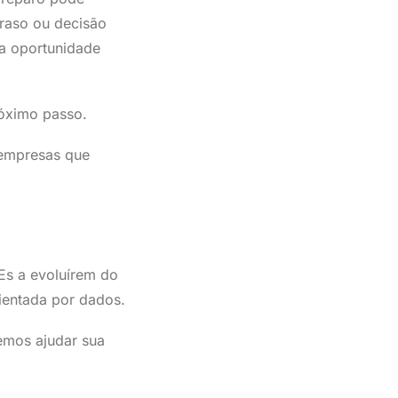
traso ou decisão
ma oportunidade
róximo passo.
 empresas que
Es a evoluírem do
rientada por dados.
emos ajudar sua