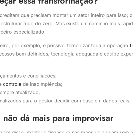
çar essa transformação?
reditam que precisam montar um setor inteiro para isso; c
estruturar tudo do zero. Mas existe um caminho mais rápido
ceiro especializado.
iro, por exemplo, é possível terceirizar toda a operação
f
essos bem definidos, tecnologia adequada e equipe experi
nçamentos e conciliações;
 e
controle
de inadimplência;
sempre atualizado;
onalizados para o gestor decidir com base em dados reais.
 não dá mais para improvisar
, além disso, manter o financeiro nas mãos de alguém sem 