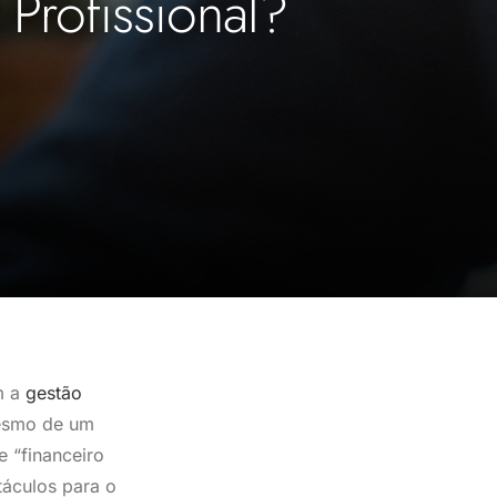
Profissional?
m a
gestão
mesmo de um
 “financeiro
táculos para o