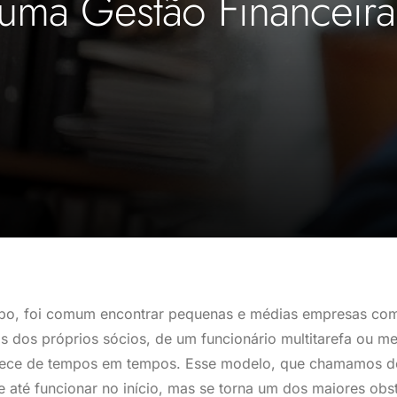
uma Gestão Financeira 
mpo, foi comum encontrar pequenas e médias empresas co
os dos próprios sócios, de um funcionário multitarefa ou 
ece de tempos em tempos. Esse modelo, que chamamos de
 até funcionar no início, mas se torna um dos maiores obs