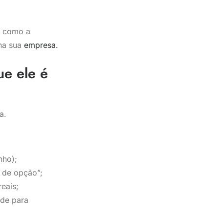
e como a
na sua
empresa.
ue ele é
a.
nho);
 de opção”;
eais;
ade para