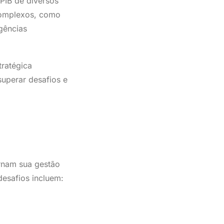
 PIB de diversos
 complexos, como
gências
tratégica
superar desafios e
ornam sua gestão
desafios incluem: