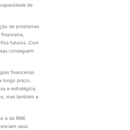
 capacidade de
lução de problemas
financeira,
fios futuros. Com
esas conseguem
.
ias financeiras
 a longo prazo.
sa e estratégica,
ios, mas também a
omo a da RME
renciam seus