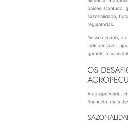
alimentar a popula
países. Contudo, 
sazonalidade, flu
regulatórias.
Nesse cenário, a c
indispensável, aju
garantir a sustent
OS DESAFI
AGROPECU
A agropecuária, em
financeira mais de
SAZONALIDAD